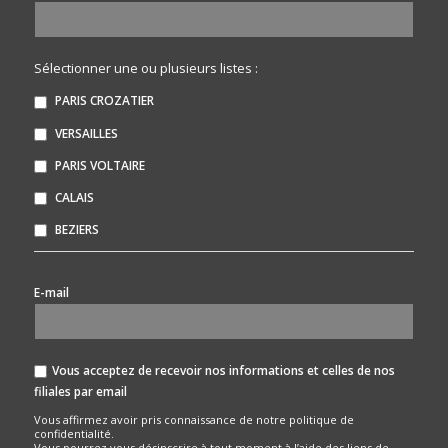
Sélectionner une ou plusieurs listes :
PARIS CROZATIER
VERSAILLES
PARIS VOLTAIRE
CALAIS
BEZIERS
*
E-mail
Vous acceptez de recevoir nos informations et celles de nos
filiales par email
Vous affirmez avoir pris connaissance de notre
politique de
confidentialité.
Vous pourrez vous désinscrire à tout moment à l’aide des liens de