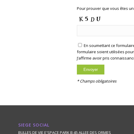
Pour prouver que vous êtes un 
En soumettant ce formulaire
formulaire soient utilisées pou
J’affirme avoir pris connaissan
* Champs obligatoires
SIEGE SOCIAL
BULLES DE VIE E'SPACE PARK B 45 ALLEE DES ORMES