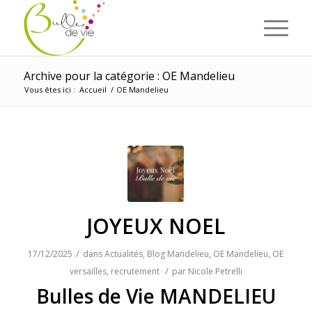
Panneau de gestion des cookies
Archive pour la catégorie : OE Mandelieu
Vous êtes ici :
Accueil
/
OE Mandelieu
JOYEUX NOEL
/
17/12/2025
dans
Actualités
,
Blog Mandelieu
,
OE Mandelieu
,
OE
/
versailles
,
recrutement
par
Nicole Petrelli
Bulles de Vie MANDELIEU